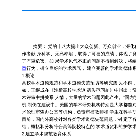
摘要： 党的十八大提出大众创新、万众创业，深化
作者献 身科学、无私奉献，取得了可喜的成绩，体现了
了严重危害。如 果学术风气不正的问题不得到解决，将
重
行为，树立良好的学术风气， 建立完善的学术道德体
1 概论
高校学术道德规范和学术道德失范预防等研究屡 见不鲜
如，王继成在《浅析高校学术道 德失范问题》中指出：
术评审中拼关系 人情，大量的学术问题因此产生。”国
机 制仍在建设中。美国的学术研究机构特别是大学都能
术伦理审查办公室等机构，负责审核教师和 学生在科学
目前，国内外高校针对各类学术道德失范问题，制 定了
结，概括和分析符合高等院校特点的 学术道贺和维护学
2 建立学术规范教育体系