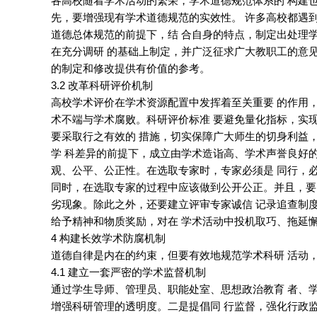
各高校随着学术活动的繁荣，学术道德规范体系的 构建
先，要增强现有学术道德规范的实效性。 许多高校都遇到
道德总体规范的前提下，结 合自身的特点，制定出处理
在充分调研 的基础上制定，并广泛征求广大教职工的意
的制定和修改提供有价值的参考。
3.2 改革科研评价机制
高校学术评价在学术资源配置中发挥着至关重要 的作用
术不端与学术腐败。科研评价标准 要避免量化指标，实
要采取行之有效的 措施，切实保障广大师生的切身利益
学 科差异的前提下，成立由学术造诣高、学术声誉良好的
观、公平、公正性。在选取专家时，专家必须是 同行，
同时，在选取专家的过程中应该做到公开公正。并且，要
劣现象。除此之外，还要建立评审专家诚信 记录追查制
给予精神和物质奖励，对在 学术活动中投机取巧、拖延
4 构建长效学术防腐机制
道德自律是内在的约束，但要有效地规范学术科研 活动
4.1 建立一套严密的学术监督机制
通过学生导师、管理员、职能处室、思想政治教育 者、
增强科研管理的透明度。二是提倡同 行监督，强化行政