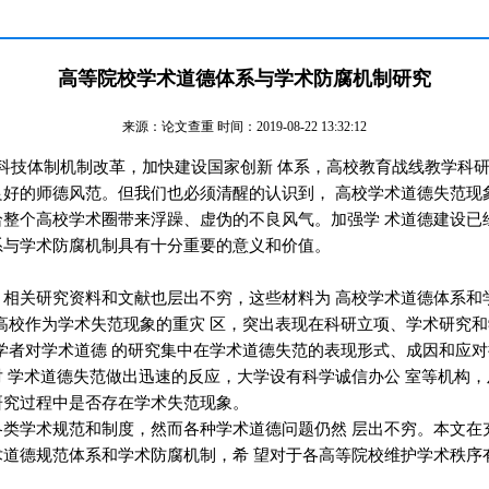
高等院校学术道德体系与学术防腐机制研究
来源：论文查重 时间：2019-08-22 13:32:12
科技体制机制改革，加快建设国家创新 体系，高校教育战线教学科
良好的师德风范。但我们也必须清醒的认识到， 高校学术道德失范
给整个高校学术圈带来浮躁、虚伪的不良风气。加强学 术道德建设
系与学术防腐机制具有十分重要的意义和价值。
，相关研究资料和文献也层出不穷，这些材料为 高校学术道德体系和
“高校作为学术失范现象的重灾 区，突出表现在科研立项、学术研究
内学者对学术道德 的研究集中在学术道德失范的表现形式、成因和应
对 学术道德失范做出迅速的反应，大学设有科学诚信办公 室等机构
研究过程中是否存在学术失范现象。
各类学术规范和制度，然而各种学术道德问题仍然 层出不穷。本文在
术道德规范体系和学术防腐机制，希 望对于各高等院校维护学术秩序