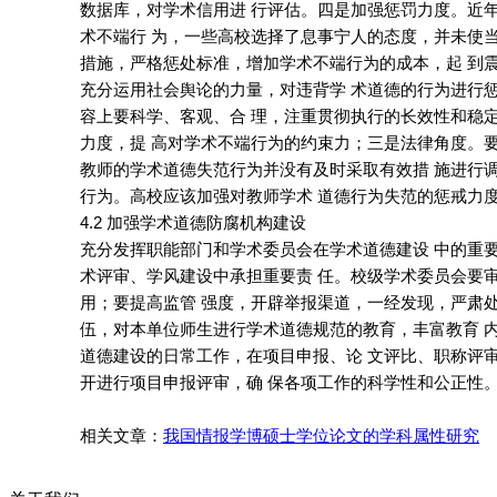
数据库，对学术信用进 行评估。四是加强惩罚力度。近
术不端行 为，一些高校选择了息事宁人的态度，并未使
措施，严格惩处标准，增加学术不端行为的成本，起 到
充分运用社会舆论的力量，对违背学 术道德的行为进行
容上要科学、客观、合 理，注重贯彻执行的长效性和稳
力度，提 高对学术不端行为的约束力；三是法律角度。
教师的学术道德失范行为并没有及时采取有效措 施进行
行为。高校应该加强对教师学术 道德行为失范的惩戒力
4.2 加强学术道德防腐机构建设
充分发挥职能部门和学术委员会在学术道德建设 中的重
术评审、学风建设中承担重要责 任。校级学术委员会要
用；要提高监管 强度，开辟举报渠道，一经发现，严肃
伍，对本单位师生进行学术道德规范的教育，丰富教育 
道德建设的日常工作，在项目申报、论 文评比、职称评
开进行项目申报评审，确 保各项工作的科学性和公正性
相关文章：
我国情报学博硕士学位论文的学科属性研究