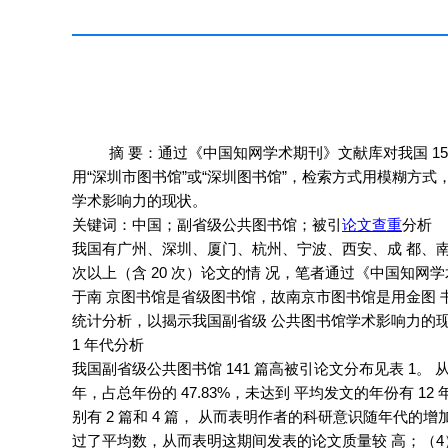
摘 要：通过《中国知网学术期刊》文献库对我国 15
用“深圳市图书馆”或“深圳图书馆”，检索方式用模糊方式，检
学术影响力的现状。
关键词：中国；副省级公共图书馆；被引
论文查重
分析
我国有广州、深圳、厦门、杭州、宁波、西安、成 都、南京、
次以上（含 20 次）论文的情 况，笔者通过《中国知网学
于南 京图书馆是省级图书馆，故南京市图书馆是用金图 书馆检
统计分析，以揭示我国副省级 公共图书馆学术影响力的
1 年代分析
我国副省级公共图书馆 141 篇高被引论文分布见表 1。 从表 
年，占总年份的 47.83%，未达到 平均发文的年份有 12 年
别有 2 篇和 4 篇， 从而表明作者的科研意识随年代的增
过了平均数，从而表明这期间发表的论文质量较 高；（4）